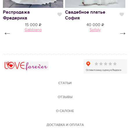
Распродажа
Свадебное платье
С
Нравится
Нр
Фредерика
София
М
15 000
40 000
←
Gabbiano
Sofoly
→
Love Forever
СТАТЬИ
ОТЗЫВЫ
О САЛОНЕ
ДОСТАВКА И ОПЛАТА