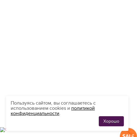
Свадебное платье со скидкой
Пользуясь сайтом, вы соглашаетесь с
Елена
Нравится
использованием cookies и
политикой
12 490
конфиденциальности
.
Хорошо
ЛЮБИМЫЕ
0
ПЛАТЬЯ