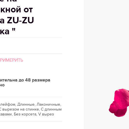
кной от
а ZU-ZU
ка "
ПРИМЕРИТЬ
ительна до 48 размера
но
 шлейфом, Длинные, Лаконичные,
 вырезом на спинке, С длинным
кавами, Без корсета, V вырез