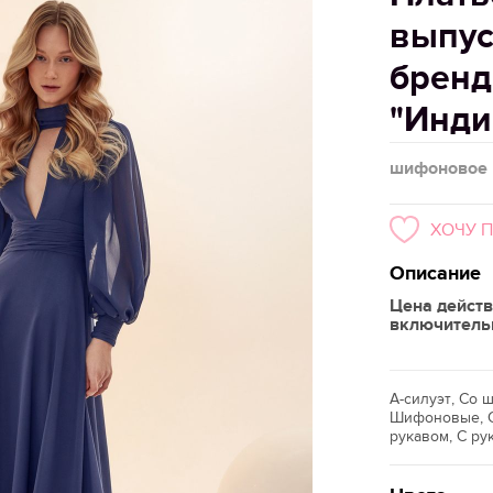
выпус
бренд
"Инди
шифоновое
ХОЧУ 
Описание
Цена действ
включитель
А-силуэт, Со
Шифоновые, С
рукавом, С ру