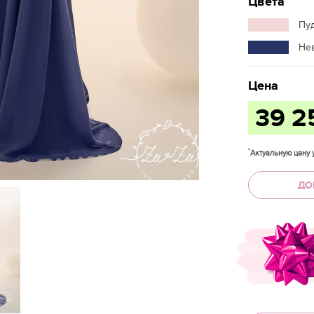
Цвета
Пу
Не
Цена
39 
*
Актуальную цену у
ДО