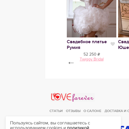
е
Свадебное платье
Нравится
Нравится
Филлида
56 100
Anna Kuznetcova
Свадебное платье
Свад
Нрави
Румия
Юше
52 250
←
Twiggy Bridal
Love Forever
СТАТЬИ
ОТЗЫВЫ
О САЛОНЕ
ДОСТАВКА И 
Пользуясь сайтом, вы соглашаетесь с
использованием cookies и
политикой