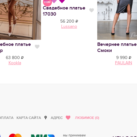
Свадебное платье
Нравится
17030
56 200
Lussano
ебное платье
Вечернее платье
тся
Нравится
р
Смоки
63 800
9 990
Kookla
PAULAIN
ОПЛАТА
КАРТА САЙТА
АДРЕС
ЛЮБИМОЕ (0)
мы принимаем