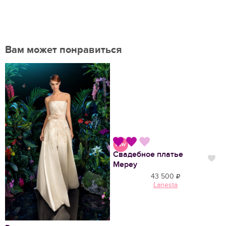
Вам может понравиться
Свадебное платье
Нравится
Нр
Мереу
43 500
Lanesta