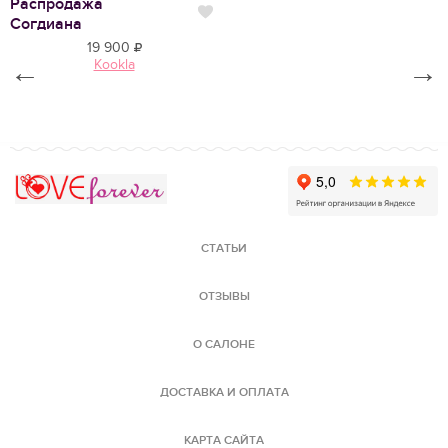
Распродажа
С
Нравится
Согдиана
В
19 900
←
Kookla
→
Love Forever
СТАТЬИ
ОТЗЫВЫ
О САЛОНЕ
ДОСТАВКА И ОПЛАТА
КАРТА САЙТА