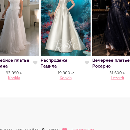
ебное платье
Распродажа
Вечернее платье
тся
Нравится
Нравится
ана
Тамила
Росарио
93 990
19 900
31 600
Kookla
Kookla
Lezardi