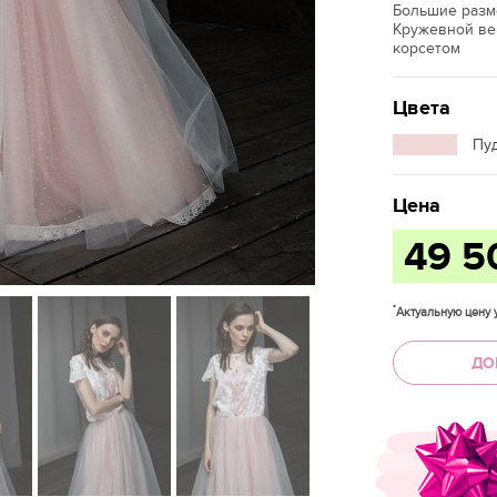
Большие разм
Кружевной вер
корсетом
Цвета
Пу
Цена
49 
*
Актуальную цену у
ДО