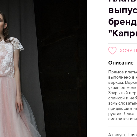
выпус
бренд
"Капр
ХОЧУ 
Описание
Прямое платье
выполнено в 
верхом. Верх
украшен мелк
Закрытый вер
спинкой и не
замысловатым
придающим на
рустик. Даже 
смотрится изя
А-силуэт, Пря