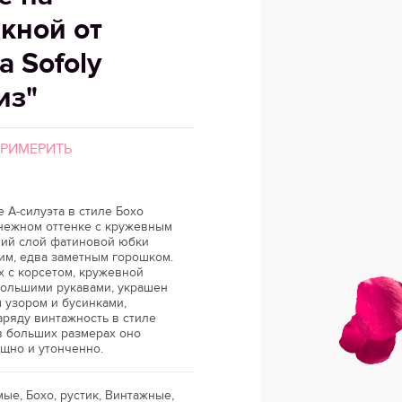
кной от
а Sofoly
из"
ПРИМЕРИТЬ
 А-силуэта в стиле Бохо
нежном оттенке с кружевным
ний слой фатиновой юбки
им, едва заметным горошком.
х с корсетом, кружевной
большими рукавами, украшен
 узором и бусинками,
ряду винтажность в стиле
в больших размерах оно
щно и утонченно.
мые, Бохо, рустик, Винтажные,