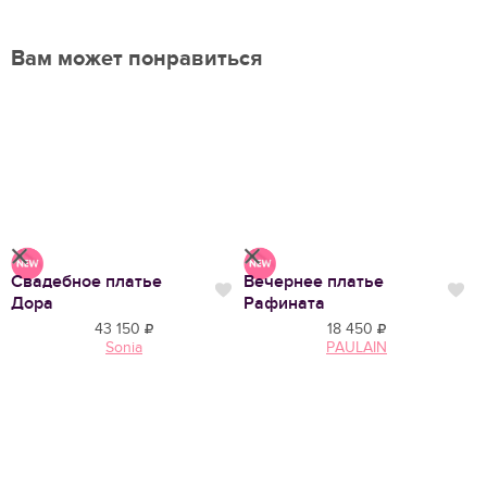
Вам может понравиться
Свадебное платье
Вечернее платье
Нравится
Нр
Нравится
Дора
Рафината
43 150
18 450
Sonia
PAULAIN
С
Б