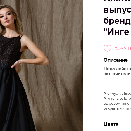
выпус
бренд
"Инге
ХОЧУ 
Описание
Цена действ
включитель
А-силуэт, Лак
Атласные, Бле
вырезом на сп
открытыми пл
Цвета