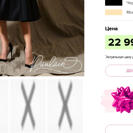
Че
Мо
Цена
22 
*
Актуальную цену у
ДО