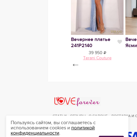
е
Нравится
Свадебное платье
Вечернее платье
Вече
Нравится
Нрави
Ортенсия
241Р2140
Ясми
90 200
39 950
MARRY MARK
Terani Couture
←
Love Forever
СТАТЬИ
ОТЗЫВЫ
О САЛОНЕ
ДОСТАВКА И 
Пользуясь сайтом, вы соглашаетесь с
использованием cookies и
политикой
конфиденциальности
.
ЛЮБИМЫЕ
0