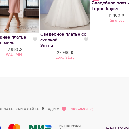
Свадебное плат
Терон блуза
11 400
Rima Lav
Свадебное платье со
рнее платье
скидкой
тся
Нравится
Нравится
н миди
Уитни
17 990
27 990
PAULAIN
Love Story
ОПЛАТА
КАРТА САЙТА
АДРЕС
ЛЮБИМОЕ (0)
мы принимаем
HELLO@S