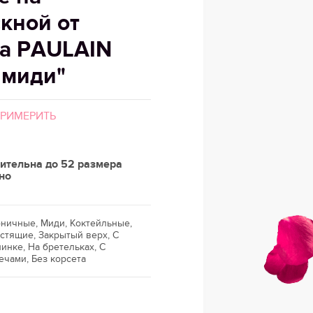
кной от
а PAULAIN
 миди"
ПРИМЕРИТЬ
ительна до 52 размера
но
оничные, Миди, Коктейльные,
стящие, Закрытый верх, С
инке, На бретельках, С
ечами, Без корсета