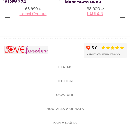
1812E6274
Мелисента миди
Т
65 990
38 900
←
Terani Couture
PAULAIN
→
Love Forever
СТАТЬИ
ОТЗЫВЫ
О САЛОНЕ
ДОСТАВКА И ОПЛАТА
КАРТА САЙТА