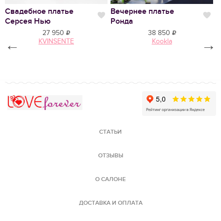
Свадебное платье
Вечернее платье
С
Нравится
Нр
Серсея Нью
Ронда
Л
27 950
38 850
←
KVINSENTE
Kookla
→
Love Forever
СТАТЬИ
ОТЗЫВЫ
О САЛОНЕ
ДОСТАВКА И ОПЛАТА