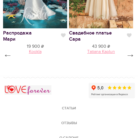
Распродажа
Свадебное платье
С
Нравится
Нр
Мари
Сара
19 900
43 900
←
Kookla
Tatiana Kaplun
→
Love Forever
СТАТЬИ
ОТЗЫВЫ
О САЛОНЕ