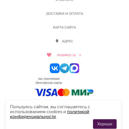
ДОСТАВКА И ОПЛАТА
КАРТА САЙТА
АДРЕС
ЛЮБИМОЕ (0)
0
мы принимаем
банковские карты
Пользуясь сайтом, вы соглашаетесь с
использованием cookies и
политикой
HELLO@SALON-LOVE.RU
конфиденциальности
.
Сделано в студии "Inten"
Хорошо
ЛЮБИМЫЕ
0