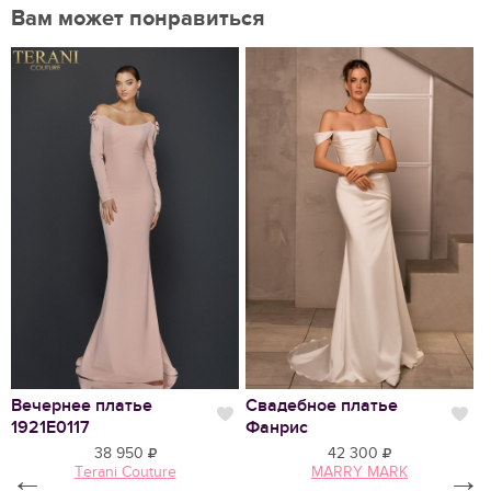
Вам может понравиться
Нравится
Вечернее платье
Свадебное платье
С
Нравится
Нр
1921E0117
Фанрис
С
38 950
42 300
←
Terani Couture
MARRY MARK
→