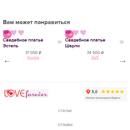
Вам может понравиться
Свадебное платье
Свадебное платье
В
Нравится
Нравится
Нр
Эстель
Шарли
Д
31 050
34 500
←
Kookla
AVE
→
Love Forever
СТАТЬИ
ОТЗЫВЫ