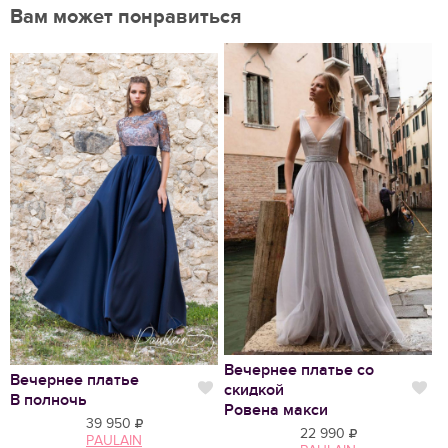
Вам может понравиться
Нравится
Вечернее платье со
Вечернее платье
С
скидкой
Нравится
Нр
В полночь
Э
Ровена макси
39 950
22 990
PAULAIN