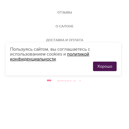
ОТЗЫВЫ
О САЛОНЕ
ДОСТАВКА И ОПЛАТА
Пользуясь сайтом, вы соглашаетесь с
использованием cookies и
политикой
КАРТА САЙТА
конфиденциальности
.
Хорошо
ЛЮБИМЫЕ
АДРЕС
0
ПЛАТЬЯ
ЛЮБИМОЕ (0)
0
мы принимаем
банковские карты