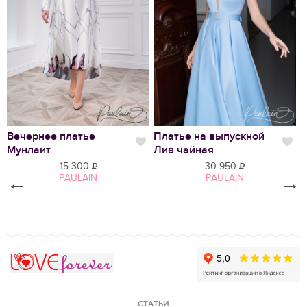
Нравится
Вечернее платье
Платье на выпускной
С
Нравится
Нр
Мунлаит
Лив чайная
М
15 300
30 950
←
PAULAIN
PAULAIN
→
Love Forever
СТАТЬИ