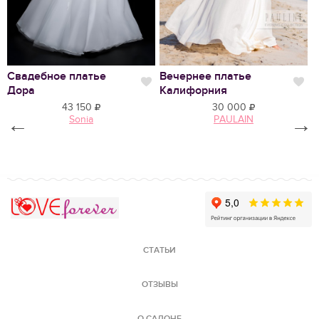
Свадебное платье
Вечернее платье
С
Нравится
Нр
Дора
Калифорния
Л
43 150
30 000
←
Sonia
PAULAIN
→
Love Forever
СТАТЬИ
ОТЗЫВЫ
О САЛОНЕ