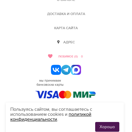
ДОСТАВКА И ОПЛАТА
КАРТА САЙТА
АДРЕС
ЛЮБИМОЕ (0)
0
мы принимаем
банковские карты
Пользуясь сайтом, вы соглашаетесь с
использованием cookies и
политикой
HELLO@SALON-LOVE.RU
конфиденциальности
.
Сделано в студии "Inten"
Хорошо
ЛЮБИМЫЕ
0