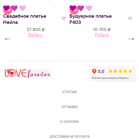
Свадебное платье
Будуарное платье
В
Нравится
Нравится
Нр
Нейла
F403
Р
37 800
10 700
←
Belfaso
Pollardi
→
Love Forever
СТАТЬИ
ОТЗЫВЫ
О САЛОНЕ
ДОСТАВКА И ОПЛАТА