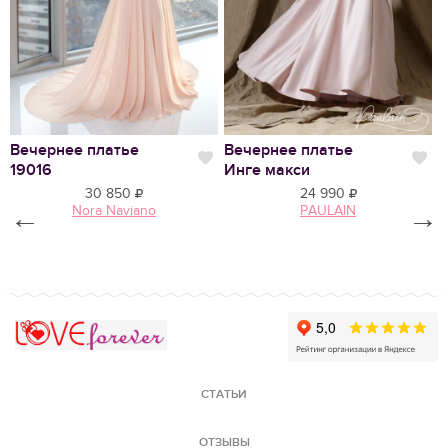
Нравится
Вечернее платье
Вечернее платье
В
Нравится
Нр
19016
Инге макси
Б
30 850
24 990
←
Nora Naviano
PAULAIN
→
Love Forever
СТАТЬИ
ОТЗЫВЫ