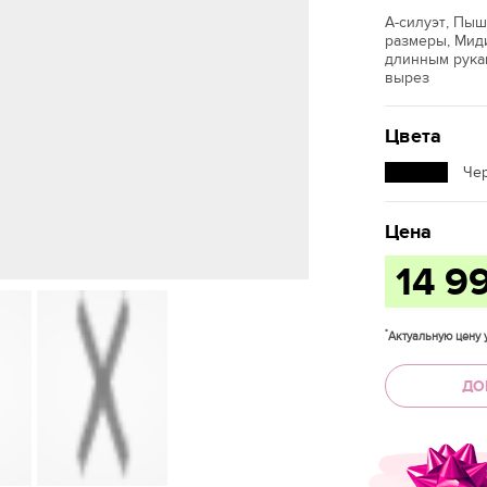
А-силуэт, Пы
размеры, Миди
длинным рукав
вырез
Цвета
Че
Цена
14 9
*
Актуальную цену у
ДО