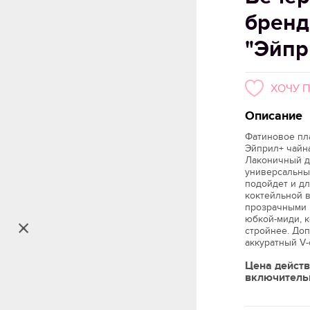
бренд
"Эйпр
ХОЧУ 
Описание
Фатиновое пл
Эйприл+ чайна
Лаконичный д
универсальным
подойдет и дл
коктейльной 
прозрачными 
юбкой-миди, к
стройнее. До
аккуратный V
Цена действ
включитель