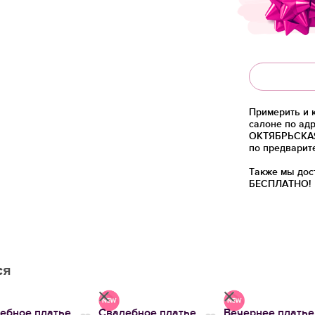
Примерить и 
салоне по адр
ОКТЯБРЬСКАЯ)
по предварит
Также мы дос
БЕСПЛАТНО!
ся
ебное платье
Свадебное платье
Вечернее платье