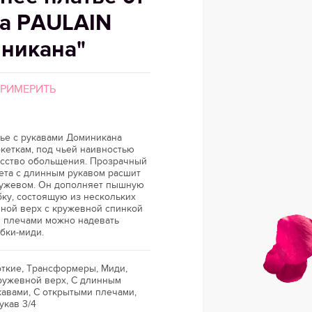
а PAULAIN
никана"
ПРИМЕРИТЬ
тье с рукавами Доминикана
кеткам, под чьей наивностью
усство обольщения. Прозрачный
ета с длинным рукавом расшит
ужевом. Он дополняет пышную
ку, состоящую из нескольких
вной верх с кружевной спинкой
и плечами можно надевать
бки-миди.
ткие, Трансформеры, Миди,
ружевной верх, С длинным
кавами, С открытыми плечами,
укав 3/4