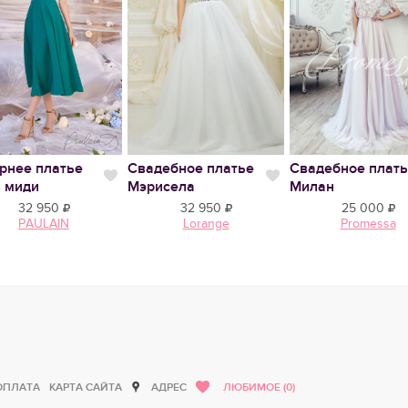
рнее платье
Свадебное платье
Свадебное плат
тся
Нравится
Нравится
 миди
Мэрисела
Милан
32 950
32 950
25 000
PAULAIN
Lorange
Promessa
ОПЛАТА
КАРТА САЙТА
АДРЕС
ЛЮБИМОЕ (0)