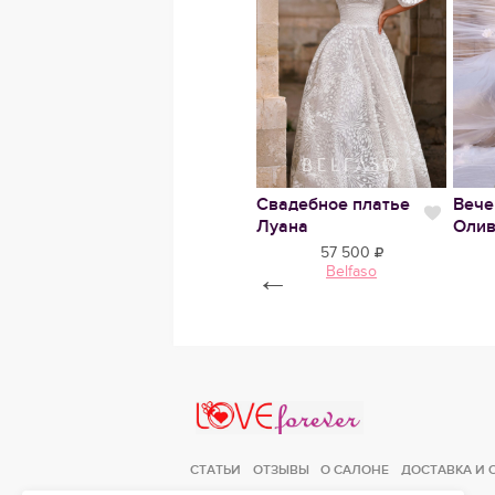
е
Нравится
re
Свадебное платье
Свадебное платье
Вече
Нравится
Нрави
Океана
Луана
Олив
65 400
57 500
MARRY MARK
←
Belfaso
Love Forever
СТАТЬИ
ОТЗЫВЫ
О САЛОНЕ
ДОСТАВКА И 