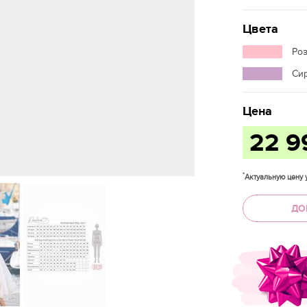
Цвета
Ро
Си
Цена
22 
*
Актуальную цену у
ДО