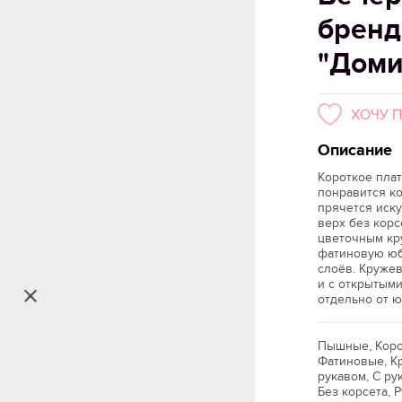
бренд
"Доми
ХОЧУ 
Описание
Короткое пла
понравится ко
прячется иск
верх без корс
цветочным кр
фатиновую юб
слоёв. Круже
и с открытым
отдельно от ю
Пышные, Коро
Фатиновые, К
рукавом, С ру
Без корсета, Р