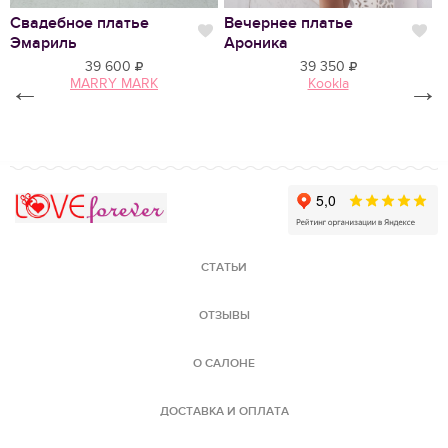
Свадебное платье
Вечернее платье
С
Нравится
Нр
Эмариль
Ароника
С
39 600
39 350
←
MARRY MARK
Kookla
→
Love Forever
СТАТЬИ
ОТЗЫВЫ
О САЛОНЕ
ДОСТАВКА И ОПЛАТА