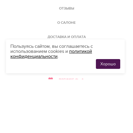
ОТЗЫВЫ
О САЛОНЕ
ДОСТАВКА И ОПЛАТА
Пользуясь сайтом, вы соглашаетесь с
использованием cookies и
политикой
КАРТА САЙТА
конфиденциальности
.
Хорошо
ЛЮБИМЫЕ
АДРЕС
0
ПЛАТЬЯ
ЛЮБИМОЕ (0)
0
мы принимаем
банковские карты