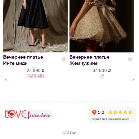
Нравится
Вечернее платье
Вечернее платье
В
Нравится
Нр
Инге миди
Жемчужина
2
22 990
34 500
←
PAULAIN
LF
→
Love Forever
СТАТЬИ