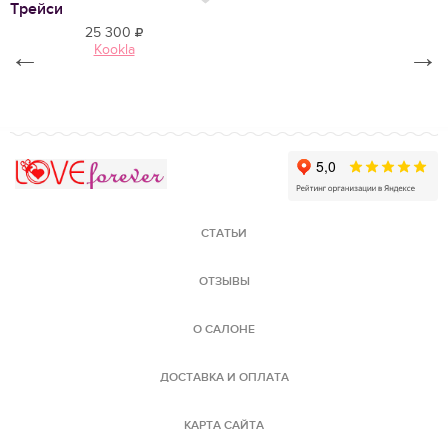
Нравится
Трейси
2
25 300
←
Kookla
→
Love Forever
СТАТЬИ
ОТЗЫВЫ
О САЛОНЕ
ДОСТАВКА И ОПЛАТА
КАРТА САЙТА