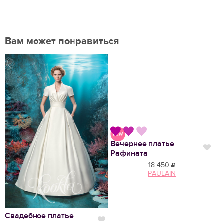
Вам может понравиться
Вечернее платье
Нравится
Нр
Рафината
18 450
PAULAIN
Свадебное платье
В