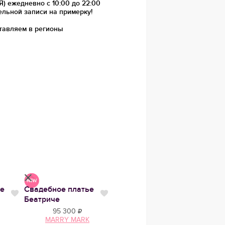
 ежедневно с 10:00 до 22:00
ельной записи на примерку!
тавляем в регионы
ье
Свадебное платье
Свадебное платье
Сваде
Нравится
Нравится
Нравит
Беатриче
Мариска
Ижан
95 300
58 600
MARRY MARK
Kookla