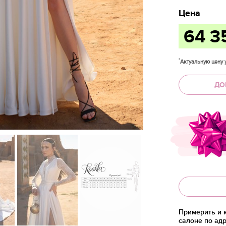
Цена
64 3
*
Актуальную цену у
ДО
Примерить и 
салоне по адр