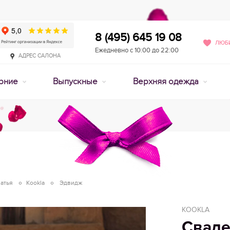
8 (495) 645 19 08
ЛЮБИ
Ежедневно с 10:00 до 22:00
АДРЕС САЛОНА
рние
Выпускные
Верхняя одежда
атья
Kookla
Эдвидж
KOOKLA
Сваде