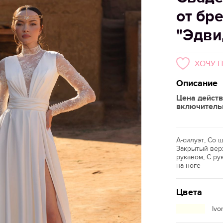
от бр
"Эдви
ХОЧУ 
Описание
Цена действ
включитель
А-силуэт, Со 
Закрытый вер
рукавом, С ру
на ноге
Цвета
Ivo