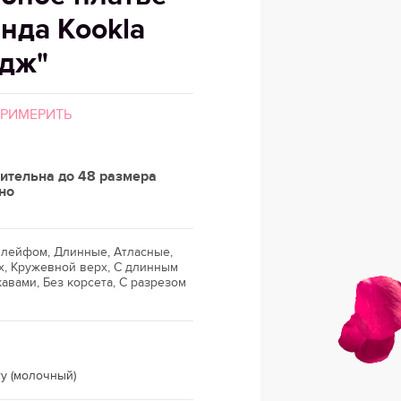
енда Kookla
дж"
ПРИМЕРИТЬ
ительна до 48 размера
но
шлейфом, Длинные, Атласные,
х, Кружевной верх, С длинным
кавами, Без корсета, С разрезом
ry (молочный)