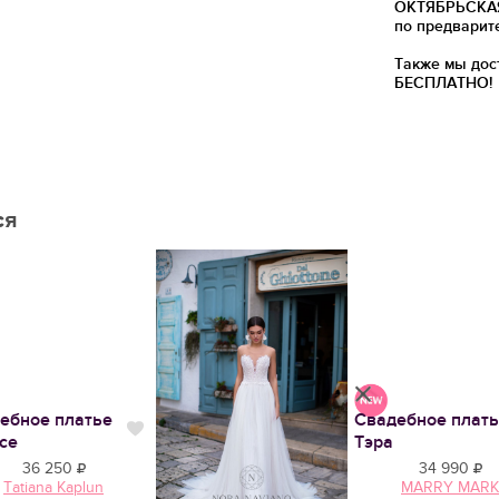
ОКТЯБРЬСКАЯ)
по предварит
Также мы дос
БЕСПЛАТНО!
ся
ебное платье
Свадебное плат
тся
Нравится
се
Тэра
36 250
34 990
Tatiana Kaplun
MARRY MARK