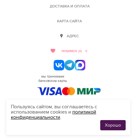
ДОСТАВКА И ОПЛАТА
КАРТА САЙТА
АДРЕС
ЛЮБИМОЕ (0)
0
мы принимаем
банковские карты
Пользуясь сайтом, вы соглашаетесь с
использованием cookies и
политикой
HELLO@SALON-LOVE.RU
конфиденциальности
.
Сделано в студии "Inten"
Хорошо
ЛЮБИМЫЕ
0
ПЛАТЬЯ