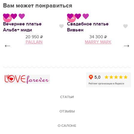
Вам может понравиться
Вечернее платье
Свадебное платье
С
Нравится
Нравится
Нр
Альба+ миди
Вивьен
Д
20 950
34 300
←
PAULAIN
MARRY MARK
→
Love Forever
СТАТЬИ
ОТЗЫВЫ
О САЛОНЕ