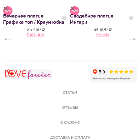
Вечернее платье
Свадебное платье
С
Нравится
Нр
Нравится
Графика топ / Краун юбка
Ингари
К
25 450
64 900
PAULAIN
Kookla
←
→
Love Forever
СТАТЬИ
ОТЗЫВЫ
О САЛОНЕ
ДОСТАВКА И ОПЛАТА