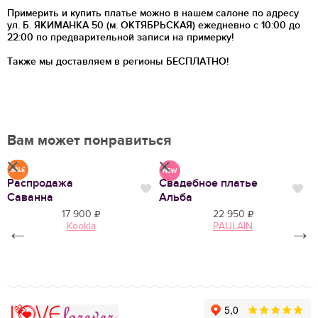
Примерить и купить платье можно в нашем салоне по адресу
ул. Б. ЯКИМАНКА 50 (м. ОКТЯБРЬСКАЯ) ежедневно с 10:00 до
22:00 по предварительной записи на примерку!
Также мы доставляем в регионы
БЕСПЛАТНО!
Вам может понравиться
Распродажа
Свадебное платье
В
Нравится
Нр
Нравится
Саванна
Альба
17 900
22 950
Kookla
PAULAIN
←
→
Love Forever