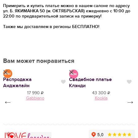
Примерить и купить платье можно в нашем салоне по адресу
ул. Б. ЯКИМАНКА 50 (м. ОКТЯБРЬСКАЯ) ежедневно с 10:00 до
22:00 по предварительной записи на примерку!
Также мы доставляем в регионы
БЕСПЛАТНО!
Вам может понравиться
Распродажа
Свадебное платье
С
Нравится
Нр
Нравится
Анджелайн
Клэнди
К
17 990
43 300
Gabbiano
Kookla
←
→
Love Forever