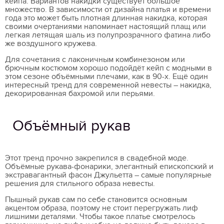
кейпа. Вариантов накидки существует большое
множество. В зависимости от дизайна платья и времени
года это может быть плотная длинная накидка, которая
своими очертаниями напоминает настоящий плащ или
легкая летящая шаль из полупрозрачного фатина либо
же воздушного кружева.
Для сочетания с лаконичным комбинезоном или
брючным костюмом хорошо подойдёт кейп с модными в
этом сезоне объёмными плечами, как в 90-х. Ещё один
интересный тренд для современной невесты – накидка,
декорированная бахромой или перьями.
Объёмный рукав
Этот тренд прочно закрепился в свадебной моде.
Объёмные рукава-фонарики, элегантный епископский и
экстравагантный фасон Джульетта – самые популярные
решения для стильного образа невесты.
Пышный рукав сам по себе становится основным
акцентом образа, поэтому не стоит перегружать лиф
лишними деталями. Чтобы такое платье смотрелось