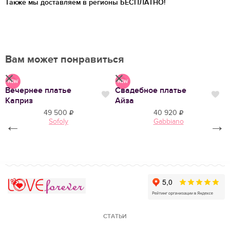
Также мы доставляем в регионы
БЕСПЛАТНО!
Вам может понравиться
Вечернее платье
Свадебное платье
В
Нравится
Нр
Нравится
Каприз
Айза
Х
49 500
40 920
Sofoly
Gabbiano
←
→
Love Forever
СТАТЬИ