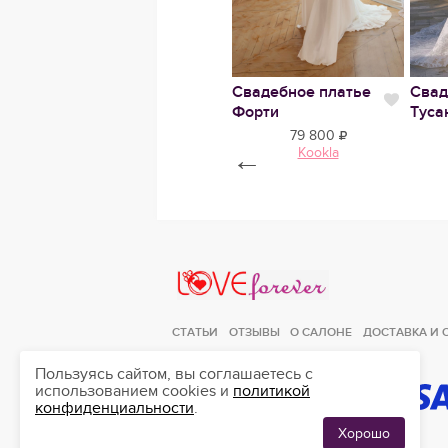
Свадебное платье
Свадебное платье
Свад
Нравится
Нрави
Бенедикт микадо
Форти
Туса
86 450
79 800
Anna Kuznetcova
←
Kookla
Love Forever
СТАТЬИ
ОТЗЫВЫ
О САЛОНЕ
ДОСТАВКА И 
Пользуясь сайтом, вы соглашаетесь с
использованием cookies и
политикой
конфиденциальности
.
ЛЮБИМЫЕ
0
ПЛАТЬЯ
Хорошо