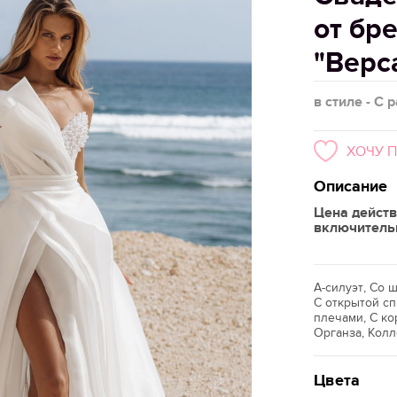
от бр
"Верс
в стиле - С 
ХОЧУ 
Описание
Цена действ
включитель
А-силуэт, Со
С открытой сп
плечами, С ко
Органза, Кол
Цвета