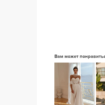
Вам может понравить
скной
Нравится