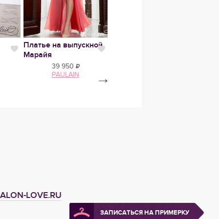
Платье на выпускной
Свадебное платье
Сваде
Нравится
Нравится
Нравит
Марайя
Бенедикт микадо
Форт
39 950
86 450
PAULAIN
→
Anna Kuznetcova
ALON-LOVE.RU
ЗАПИСАТЬСЯ НА ПРИМЕРКУ