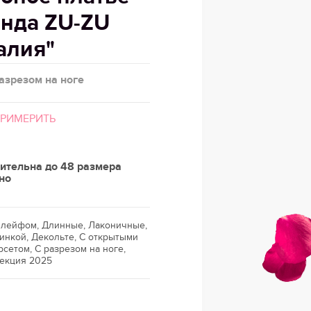
енда ZU-ZU
алия"
разрезом на ноге
ПРИМЕРИТЬ
ительна до 48 размера
но
 шлейфом, Длинные, Лаконичные,
инкой, Декольте, С открытыми
рсетом, С разрезом на ноге,
лекция 2025