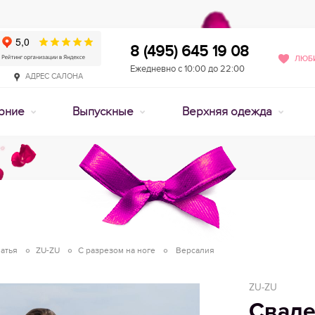
8 (495) 645 19 08
ЛЮБИ
Ежедневно с 10:00 до 22:00
АДРЕС САЛОНА
рние
Выпускные
Верхняя одежда
атья
ZU-ZU
С разрезом на ноге
Версалия
ZU-ZU
Сваде