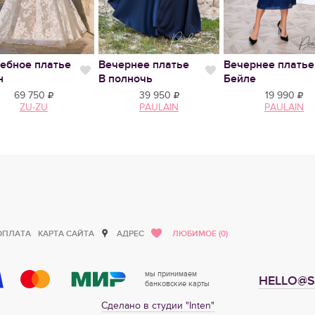
ебное платье
Вечернее платье
Вечернее платье
тся
Нравится
Нравится
н
В полночь
Бейле
69 750
39 950
19 990
ZU-ZU
PAULAIN
PAULAIN
ОПЛАТА
КАРТА САЙТА
АДРЕС
ЛЮБИМОЕ (0)
мы принимаем
HELLO@S
банковские карты
Сделано в студии "Inten"