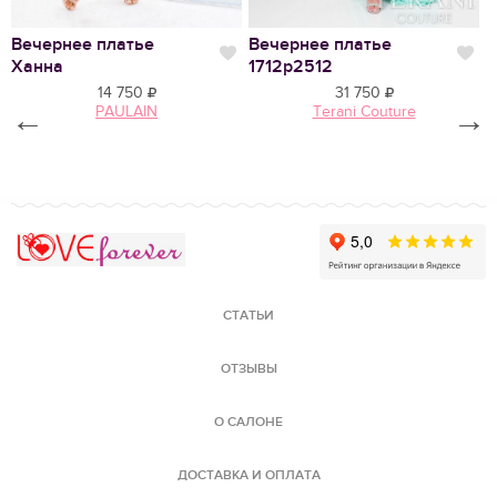
Вечернее платье
Вечернее платье
В
Нравится
Нр
Ханна
1712p2512
2
14 750
31 750
←
PAULAIN
Terani Couture
→
Love Forever
СТАТЬИ
ОТЗЫВЫ
О САЛОНЕ
ДОСТАВКА И ОПЛАТА