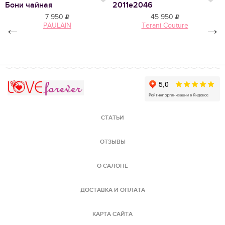
Нравится
Нр
Бони чайная
2011e2046
Л
7 950
45 950
←
PAULAIN
Terani Couture
→
Love Forever
СТАТЬИ
ОТЗЫВЫ
О САЛОНЕ
ДОСТАВКА И ОПЛАТА
КАРТА САЙТА