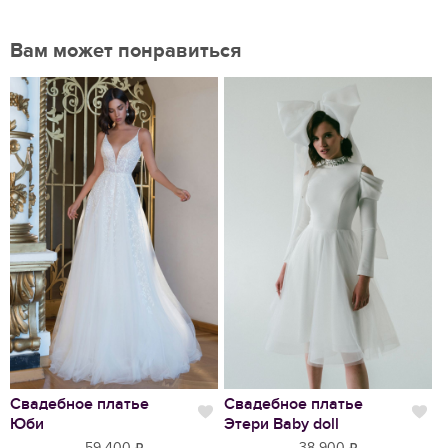
Вам может понравиться
Нравится
Свадебное платье
Свадебное платье
В
Нравится
Нр
Юби
Этери Baby doll
2
59 400
38 900