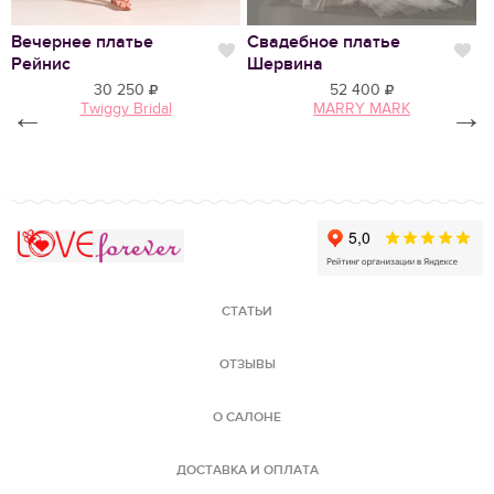
Вечернее платье
Свадебное платье
С
Нравится
Нр
Рейнис
Шервина
А
30 250
52 400
←
Twiggy Bridal
MARRY MARK
→
Love Forever
СТАТЬИ
ОТЗЫВЫ
О САЛОНЕ
ДОСТАВКА И ОПЛАТА