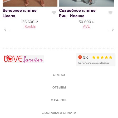
Вечернее платье
Свадебное платье
В
Нравится
Нр
Циала
Риц - Иванка
2
36 600
50 600
←
Kookla
AVE
→
Love Forever
СТАТЬИ
ОТЗЫВЫ
О САЛОНЕ
ДОСТАВКА И ОПЛАТА