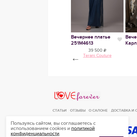
ье
Нравится
o
Свадебное платье
Вечернее платье
Вече
Нравится
Нрави
Руфи
251М4613
Карл
38 500
39 500
Milva
←
Terani Couture
Love Forever
СТАТЬИ
ОТЗЫВЫ
О САЛОНЕ
ДОСТАВКА И 
Пользуясь сайтом, вы соглашаетесь с
использованием cookies и
политикой
конфиденциальности
.
ЛЮБИМЫЕ
0