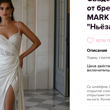
от бр
MARK
"Ньёз
ХОЧУ 
Описание
Ткань: глитт
Цена действ
включитель
Со шлейфом, 
открытой спин
открытыми пле
на ноге, Колл