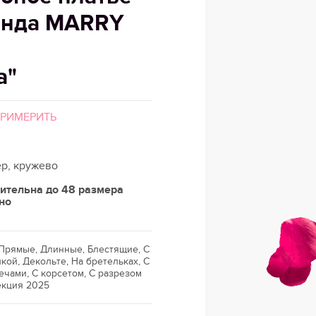
енда MARRY
а"
ПРИМЕРИТЬ
ер, кружево
ительна до 48 размера
но
Прямые, Длинные, Блестящие, С
кой, Декольте, На бретельках, С
чами, С корсетом, С разрезом
екция 2025