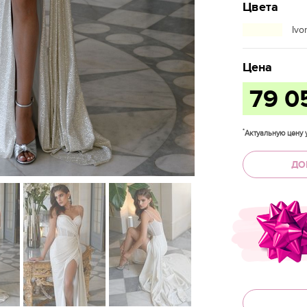
Цвета
Ivo
Цена
79 0
*
Актуальную цену у
ДО