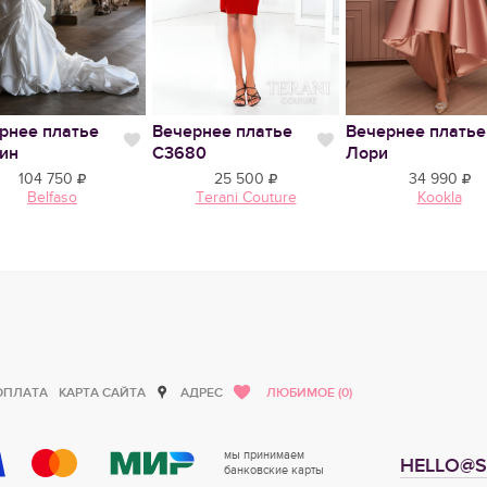
рнее платье
Вечернее платье
Вечернее платье
тся
Нравится
Нравится
ин
С3680
Лори
104 750
25 500
34 990
Belfaso
Terani Couture
Kookla
ОПЛАТА
КАРТА САЙТА
АДРЕС
ЛЮБИМОЕ (0)
мы принимаем
HELLO@S
банковские карты