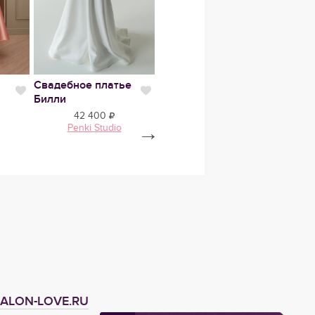
Свадебное платье
Свадебное платье
Вечер
Нравится
Нравится
Нравит
Билли
Руфи
251М
42 400
38 500
Penki Studio
→
Milva
ALON-LOVE.RU