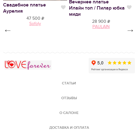
Вечернее платье
Свадебное платье
С
Илайн топ / Пилар юбка
Нравится
Нр
Аурелия
Т
миди
47 500
28 900
Sofoly
←
PAULAIN
→
Love Forever
СТАТЬИ
ОТЗЫВЫ
О САЛОНЕ
ДОСТАВКА И ОПЛАТА