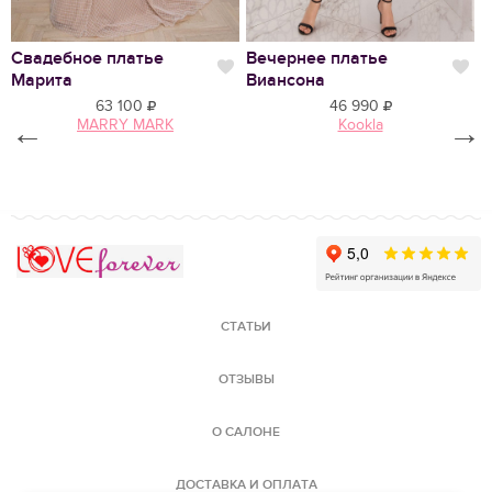
Свадебное платье
Вечернее платье
С
Нравится
Нр
Марита
Виансона
С
63 100
46 990
←
MARRY MARK
Kookla
→
Love Forever
СТАТЬИ
ОТЗЫВЫ
О САЛОНЕ
ДОСТАВКА И ОПЛАТА