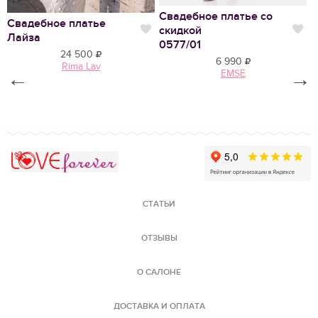
Свадебное платье со
Свадебное платье
С
скидкой
Нравится
Нр
Лайза
Н
0577/01
24 500
6 990
Rima Lav
←
EMSE
→
Love Forever
СТАТЬИ
ОТЗЫВЫ
О САЛОНЕ
ДОСТАВКА И ОПЛАТА