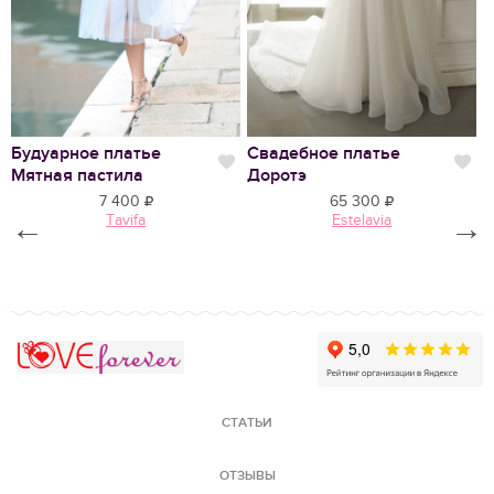
Нравится
Будуарное платье
Свадебное платье
С
Нравится
Нр
Мятная пастила
Доротэ
О
7 400
65 300
←
Tavifa
Estelavia
→
Love Forever
СТАТЬИ
ОТЗЫВЫ