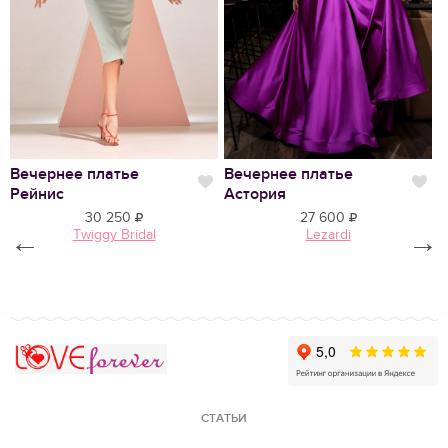
Нравится
Вечернее платье
Вечернее платье
С
Нравится
Нр
Рейнис
Астория
А
30 250
27 600
←
Twiggy Bridal
Lezardi
→
Love Forever
СТАТЬИ