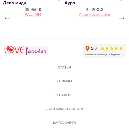
Нравится
Нр
Дева миди
Аура
И
39 950
42 200
←
PAULAIN
Anna Kuznetcova
→
Love Forever
СТАТЬИ
ОТЗЫВЫ
О САЛОНЕ
ДОСТАВКА И ОПЛАТА
КАРТА САЙТА