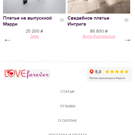
Платье на выпускной
Свадебное платье
С
Нравится
Нр
Мэрри
Интрига
С
25 200
86 800
←
Jade
Anna Kuznetcova
→
Love Forever
СТАТЬИ
ОТЗЫВЫ
О САЛОНЕ