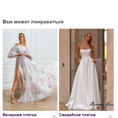
Вам может понравиться
Нравится
Вечернее платье
Свадебное платье
С
Нравится
Нр