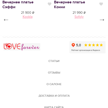
Вечернее платье
Вечернее платье
С
Нравится
Нр
Сэффи
Конни
А
21 900
21 990
←
Kookla
Sofoly
→
Love Forever
СТАТЬИ
ОТЗЫВЫ
О САЛОНЕ
ДОСТАВКА И ОПЛАТА
КАРТА САЙТА