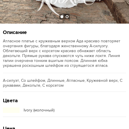
Описание
Атласное платье с кружевным верхом Ада красиво повторяет
очертания фигуры, благодаря женственному А-силуэту.
Облегающий верх с корсетом красиво обнажает область
декольте. Прямые рукава спускаются чуть ниже локтя. Линия
талии очерчена тонким вшитым поясом. Длинная юбка
украшена роскошным шлейфом из струящегося атласа.
А-силуэт, Со шлейфом, Длинные, Атласные, Кружевной верх, С
рукавами, Декольте, С корсетом
Цвета
Ivory (молочный)
Цена