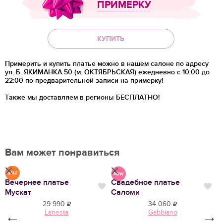
ПРИМЕРКУ
КУПИТЬ
Примерить и купить платье можно в нашем салоне по адресу
ул. Б. ЯКИМАНКА 50 (м. ОКТЯБРЬСКАЯ) ежедневно с 10:00 до
22:00 по предварительной записи на примерку!
Также мы доставляем в регионы
БЕСПЛАТНО!
Вам может понравиться
Вечернее платье
Свадебное платье
В
Нравится
Нр
Нравится
Мускат
Саломи
Л
29 990
34 060
Lanesta
Gabbiano
←
→