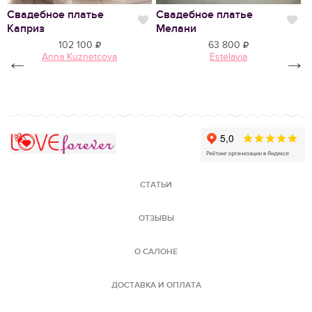
Свадебное платье
Свадебное платье
С
Нравится
Нр
Каприз
Мелани
М
102 100
63 800
←
Anna Kuznetcova
Estelavia
→
Love Forever
СТАТЬИ
ОТЗЫВЫ
О САЛОНЕ
ДОСТАВКА И ОПЛАТА