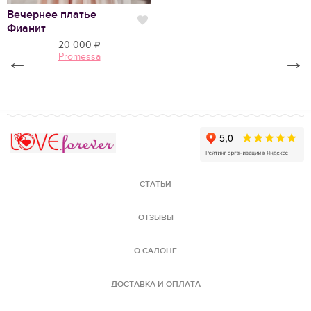
Вечернее платье
В
Нравится
Фианит
Л
20 000
←
Promessa
→
Love Forever
СТАТЬИ
ОТЗЫВЫ
О САЛОНЕ
ДОСТАВКА И ОПЛАТА