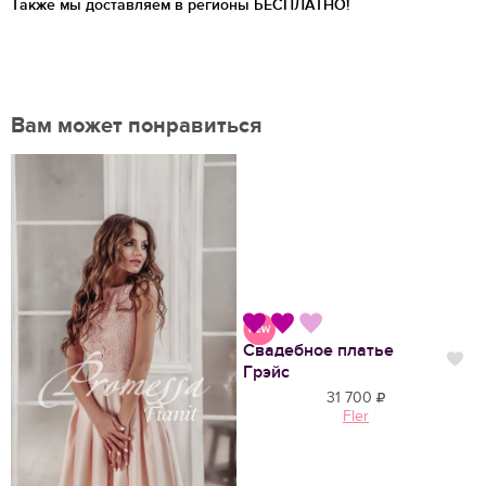
Также мы доставляем в регионы
БЕСПЛАТНО!
Вам может понравиться
Свадебное платье
Нравится
Нр
Грэйс
31 700
Fler