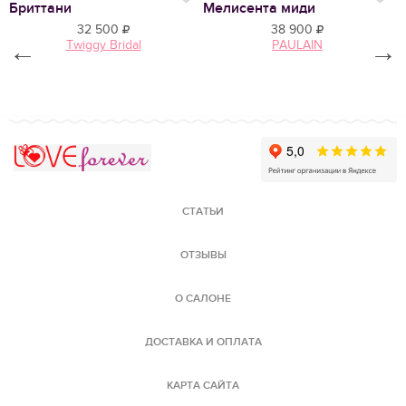
Нравится
Нр
Бриттани
Мелисента миди
Д
32 500
38 900
←
Twiggy Bridal
PAULAIN
→
Love Forever
СТАТЬИ
ОТЗЫВЫ
О САЛОНЕ
ДОСТАВКА И ОПЛАТА
КАРТА САЙТА