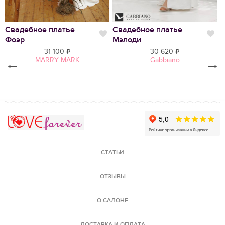
Свадебное платье
Свадебное платье
П
Нравится
Нр
Фоэр
Мэлоди
Г
31 100
30 620
←
MARRY MARK
Gabbiano
→
Love Forever
СТАТЬИ
ОТЗЫВЫ
О САЛОНЕ
ДОСТАВКА И ОПЛАТА